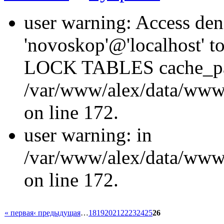
user warning: Access den
'novoskop'@'localhost' t
LOCK TABLES cache_p
/var/www/alex/data/www/
on line 172.
user warning: in
/var/www/alex/data/www/
on line 172.
« первая
‹ предыдущая
…
18
19
20
21
22
23
24
25
26