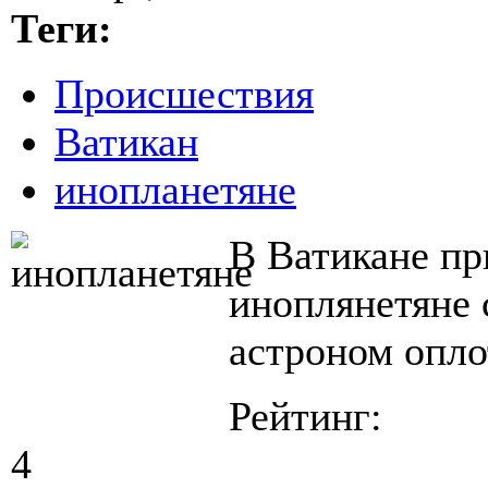
Теги:
Происшествия
Ватикан
инопланетяне
В Ватикане пр
иноплянетяне 
астроном опло
Рейтинг:
4