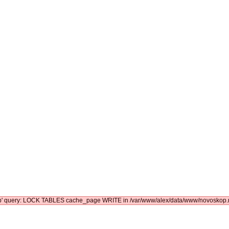
kop' query: LOCK TABLES cache_page WRITE in /var/www/alex/data/www/novoskop.ru