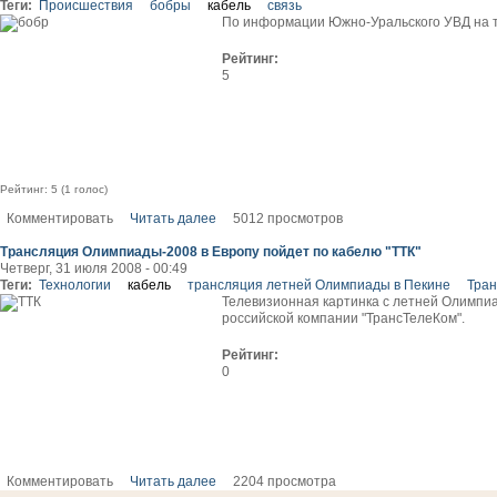
Теги:
Происшествия
бобры
кабель
связь
По информации Южно-Уральского УВД на т
Рейтинг:
5
Рейтинг:
5
(
1
голос)
Комментировать
Читать далее
5012 просмотров
Трансляция Олимпиады-2008 в Европу пойдет по кабелю "ТТК"
Четверг, 31 июля 2008 - 00:49
Теги:
Технологии
кабель
трансляция летней Олимпиады в Пекине
Тра
Телевизионная картинка с летней Олимпиа
российской компании "ТрансТелеКом".
Рейтинг:
0
Комментировать
Читать далее
2204 просмотра