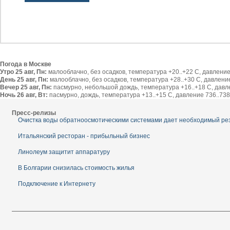
Погода в Москве
Утро 25 авг, Пн:
малооблачно, без осадков, температура +20..+22 С, давление 
День 25 авг, Пн:
малооблачно, без осадков, температура +28..+30 С, давление 
Вечер 25 авг, Пн:
пасмурно, небольшой дождь, температура +16..+18 С, давлен
Ночь 26 авг, Вт:
пасмурно, дождь, температура +13..+15 С, давление 736..738 
Пресс-релизы
Очистка воды обратноосмотическими системами дает необходимый ре
Итальянский ресторан - прибыльный бизнес
Линолеум защитит аппаратуру
В Болгарии снизилась стоимость жилья
Подключение к Интернету