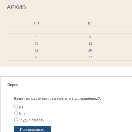
АРХИВ
ПН
ВТ
5
6
12
13
19
20
26
27
Опрос
Будут ли расти цены на нефть и в дальнейшем?:
Да
Нет
Трудно сказать