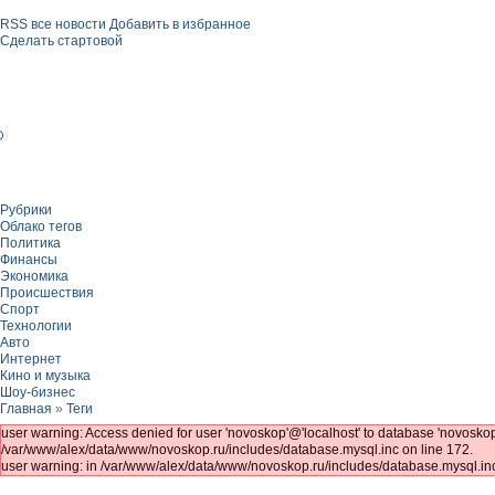
RSS все новости
Добавить в избранное
Сделать стартовой
Рубрики
Облако тегов
Политика
Финансы
Экономика
Происшествия
Спорт
Технологии
Авто
Интернет
Кино и музыка
Шоу-бизнес
Главная
»
Теги
user warning: Access denied for user 'novoskop'@'localhost' to database 'novo
/var/www/alex/data/www/novoskop.ru/includes/database.mysql.inc on line 172.
user warning: in /var/www/alex/data/www/novoskop.ru/includes/database.mysql.inc