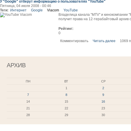
У "Google" отберут информацию о пользователях "YouTube"
Пятница, 04 июля 2008 - 00:46
Теги:
Интернет
Google
Viacom
YouTube
Владелица канала "MTV" и кинокомпании "Pa
получит права на 12-терабайтовый архив 
Рейтинг:
0
Комментировать
Читать далее
1069 
АРХИВ
ПН
ВТ
СР
1
2
7
8
9
14
15
16
21
22
23
28
29
30