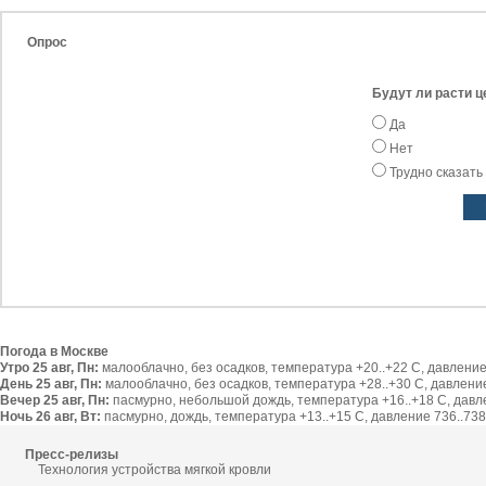
Опрос
Будут ли расти ц
Да
Нет
Трудно сказать
Погода в Москве
Утро 25 авг, Пн:
малооблачно, без осадков, температура +20..+22 С, давление 
День 25 авг, Пн:
малооблачно, без осадков, температура +28..+30 С, давление 
Вечер 25 авг, Пн:
пасмурно, небольшой дождь, температура +16..+18 С, давлен
Ночь 26 авг, Вт:
пасмурно, дождь, температура +13..+15 С, давление 736..738 
Пресс-релизы
Технология устройства мягкой кровли