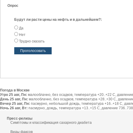
Опрос
Будут ли расти цены на нефть и в дальнейшем?:
Да
Нет
Трудно сказать
Погода в Москве
Утро 25 авг, Пн:
малооблачно, без осадков, температура +20..+22 С, давление 
День 25 авг, Пн:
малооблачно, без осадков, температура +28..+30 С, давление 
Вечер 25 авг, Пн:
пасмурно, небольшой дождь, температура +16..+18 С, давлен
Ночь 26 авг, Вт:
пасмурно, дождь, температура +13..+15 С, давление 736..738 
Пресс-релизы
Симптомы и классификация сахарного диабета
Виды факсов