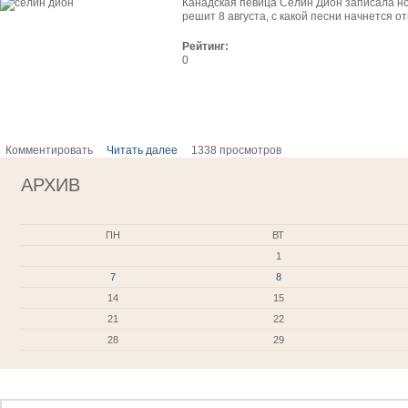
Канадская певица Селин Дион записала но
решит 8 августа, с какой песни начнется 
Рейтинг:
0
Комментировать
Читать далее
1338 просмотров
АРХИВ
ПН
ВТ
1
7
8
14
15
21
22
28
29