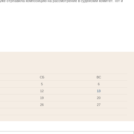
уже отрпавила композицию на рассмотрение в судейский комитет. Тот и
СБ
ВС
5
6
12
13
19
20
26
27