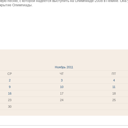
вую песню, с которой надеется выступить на Олимпиаде-2008 в Пекине. Она 
открытие Олимпиады.
Ноябрь 2011
СР
ЧТ
ПТ
2
3
4
9
10
11
16
17
18
23
24
25
30