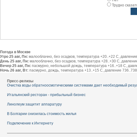
Нет
Трудно сказат
Погода в Москве
Утро 25 авг, Пн:
малооблачно, без осадков, температура +20..+22 С, давление 
День 25 авг, Пн:
малооблачно, без осадков, температура +28..+30 С, давление 
Вечер 25 авг, Пн:
пасмурно, небольшой дождь, температура +16..+18 С, давлен
Ночь 26 авг, Вт:
пасмурно, дождь, температура +13..+15 С, давление 736..738 
Пресс-релизы
Очистка воды обратноосмотическими системами дает необходимый резу
Итальянский ресторан - прибыльный бизнес
Линолеум защитит аппаратуру
В Болгарии снизилась стоимость жилья
Подключение к Интернету