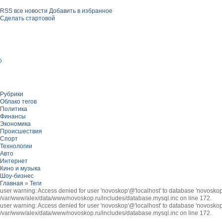
RSS все новости
Добавить в избранное
Сделать стартовой
Рубрики
Облако тегов
Политика
Финансы
Экономика
Происшествия
Спорт
Технологии
Авто
Интернет
Кино и музыка
Шоу-бизнес
Главная
»
Теги
user warning: Access denied for user 'novoskop'@'localhost' to database 'novosk
/var/www/alex/data/www/novoskop.ru/includes/database.mysql.inc on line 172.
user warning: Access denied for user 'novoskop'@'localhost' to database 'novosk
/var/www/alex/data/www/novoskop.ru/includes/database.mysql.inc on line 172.