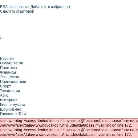
RSS все новости
Добавить в избранное
Сделать стартовой
Рубрики
Облако тегов
Политика
Финансы
Экономика
Происшествия
Спорт
Технологии
Авто
Интернет
Кино и музыка
Шоу-бизнес
Главная
»
Теги
user warning: Access denied for user 'novoskop'@'localhost' to database 'novosk
/var/www/alex/data/www/novoskop.ru/includes/database.mysql.inc on line 172.
user warning: Access denied for user 'novoskop'@'localhost' to database 'novosk
/var/www/alex/data/www/novoskop.ru/includes/database.mysql.inc on line 172.