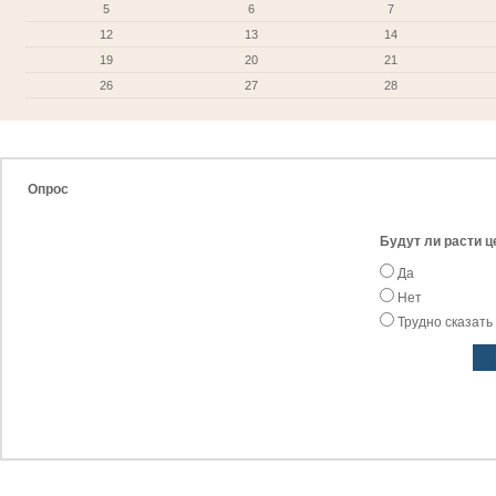
5
6
7
12
13
14
19
20
21
26
27
28
Опрос
Будут ли расти ц
Да
Нет
Трудно сказать