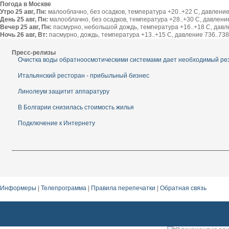
Погода в Москве
Утро 25 авг, Пн:
малооблачно, без осадков, температура +20..+22 С, давление 
День 25 авг, Пн:
малооблачно, без осадков, температура +28..+30 С, давление 
Вечер 25 авг, Пн:
пасмурно, небольшой дождь, температура +16..+18 С, давлен
Ночь 26 авг, Вт:
пасмурно, дождь, температура +13..+15 С, давление 736..738 
Пресс-релизы
Очистка воды обратноосмотическими системами дает необходимый ре
Итальянский ресторан - прибыльный бизнес
Линолеум защитит аппаратуру
В Болгарии снизилась стоимость жилья
Подключение к Интернету
Информеры
|
Телепрограмма
|
Правила перепечатки
|
Обратная связь
Противоугонные системы для грузовых автомобилей. Лучшие противоугонные систем