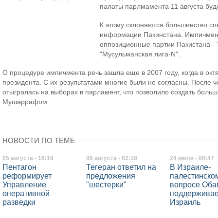
палаты парлмамента 11 августа буд
К этому склоняются большинство сп
информации Пакинстана. Импичмент
оппозиционные партии Пакистана - 
"Мусульманская лига-N".
О процедуре импичмента речь зашла еще в 2007 году, когда в о
президента. С их результатами многие были не согласны. После ч
отыгралась на выборах в парламент, что позволило создать больш
Мушаррафом.
НОВОСТИ ПО ТЕМЕ
05 августа - 16:18
06 августа - 02:18
24 июля - 00:47
Пентагон
Тегеран ответил на
В Израиле-
реформирует
предложения
палестинско
Управление
"шестерки"
вопросе Оба
оперативной
поддерживае
разведки
Израиль