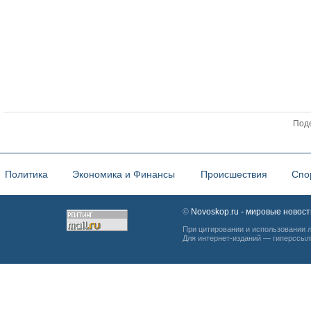
Поде
Политика
Экономика и Финансы
Происшествия
Спо
©
Novoskop.ru - мировые новост
При цитировании и использовании 
Для интернет-изданий — гиперссыл