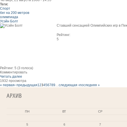
Четверг, 21 августа 2008 - 14:55
Теги:
Спорт
бег на 200 метров
олимпиада
Усэйн Болт
Ставший сенсацией Олимпийских игр в Пеки
Рейтинг:
5
Рейтинг:
5
(
3
голоса)
Комментировать
Читать далее
1932 просмотра
« первая
‹ предыдущая
1
2
3
4
5
6
7
8
9
…
следующая ›
последняя »
АРХИВ
ПН
ВТ
СР
5
6
7