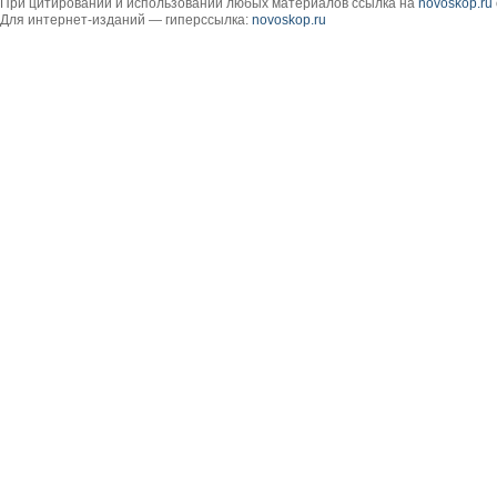
При цитировании и использовании любых материалов ссылка на
novoskop.ru
Для интернет-изданий — гиперссылка:
novoskop.ru