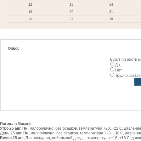
12
13
14
19
20
21
26
27
28
Опрос
Будут ли расти 
Да
Нет
Трудно сказат
Погода в Москве
Утро 25 авг, Пн:
малооблачно, без осадков, температура +20..+22 С, давление 
День 25 авг, Пн:
малооблачно, без осадков, температура +28..+30 С, давление 
Вечер 25 авг, Пн:
пасмурно, небольшой дождь, температура +16..+18 С, давлен