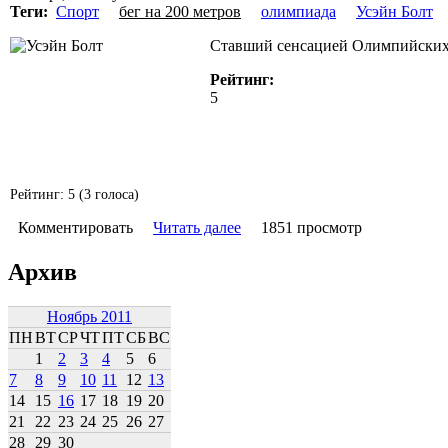
Теги:
Спорт
бег на 200 метров
олимпиада
Усэйн Болт
Ставший сенсацией Олимпийских и
Рейтинг:
5
Рейтинг:
5
(
3
голоса)
Комментировать
Читать далее
1851 просмотр
Архив
Ноябрь 2011
ПН
ВТ
СР
ЧТ
ПТ
СБ
ВС
1
2
3
4
5
6
7
8
9
10
11
12
13
14
15
16
17
18
19
20
21
22
23
24
25
26
27
28
29
30