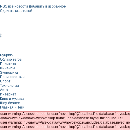
RSS все новости
Добавить в избранное
Сделать стартовой
Рубрики
Облако тегов
Политика
Финансы
Экономика
Происшествия
Спорт
Технологии
Авто
Интернет
Кино и музыка
Шоу-бизнес
Главная
»
Теги
user warning: Access denied for user 'novoskop'@'localhost' to database 'novo
/var/www/alex/data/www/novoskop.ru/includes/database.mysql.inc on line 172.
user warning: in /var/www/alex/data/www/novoskop.ru/includes/database.mysql.inc
user warning: Access denied for user 'novoskop'@'localhost' to database 'novosk