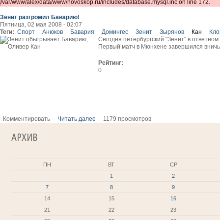
/var/www/alex/data/www/novoskop.ru/includes/database.mysql.inc on line 172.
Зенит разгромил Баварию!
Пятница, 02 мая 2008 - 02:07
Теги:
Спорт
Анюков
Бавария
Домингес
Зенит
Зырянов
Кан
Кло
Сегодня петербургский "Зенит" в ответно
Первый матч в Мюнхене завершился вничь
Рейтинг:
0
Комментировать
Читать далее
1179 просмотров
АРХИВ
ПН
ВТ
СР
1
2
7
8
9
14
15
16
21
22
23