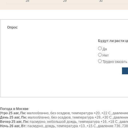
28
29
30
Опрос
Будут ли расти ц
Да
Нет
Трудно сказать
Погода в Москве
Утро 25 авг, Пн:
малооблачно, без осадков, температура +20..+22 С, давление 
День 25 авг, Пн:
малооблачно, без осадков, температура +28..+30 С, давление 
Вечер 25 авг, Пн:
пасмурно, небольшой дождь, температура +16..+18 С, давлен
Ночь 26 авг, Вт:
пасмурно, дождь, температура +13..+15 С, давление 736..738 