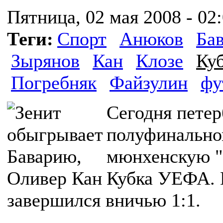
Пятница, 02 мая 2008 - 02
Теги:
Спорт
Анюков
Ба
Зырянов
Кан
Клозе
Ку
Погребняк
Файзулин
фу
Сегодня петер
полуфинально
мюнхенскую "
Кубка УЕФА. 
завершился вничью 1:1.