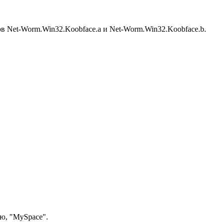
ов Net-Worm.Win32.Koobface.a и Net-Worm.Win32.Koobface.b.
ую, "MySpace".