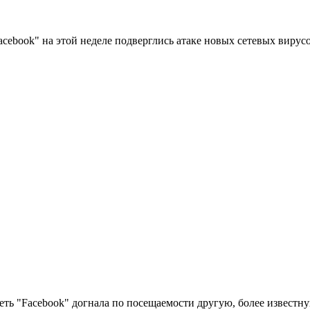
cebook" на этой неделе подверглись атаке новых сетевых вирус
еть "Facebook" догнала по посещаемости другую, более известн