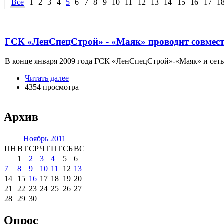
Все
1
2
3
4
5
6
7
8
9
10
11
12
13
14
15
16
17
1
ГСК «ЛенСпецСтрой» - «Маяк» проводит совмест
В конце января 2009 года ГСК «ЛенСпецСтрой»-«Маяк» и сеть
Читать далее
4354 просмотра
Архив
Ноябрь 2011
ПН
ВТ
СР
ЧТ
ПТ
СБ
ВС
1
2
3
4
5
6
7
8
9
10
11
12
13
14
15
16
17
18
19
20
21
22
23
24
25
26
27
28
29
30
Опрос