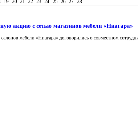
8
19
20
21
22
23
24
25
26
27
28
ную акцию с сетью магазинов мебели «Ниагара»
 салонов мебели «Ниагара» договорились о совместном сотрудни