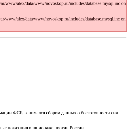
var/www/alex/data/www/novoskop.ru/includes/database.mysql.inc on
/var/www/alex/data/www/novoskop.ru/includes/database.mysql.inc on
мации ФСБ, занимался сбором данных о боеготовности сил
ьные показания в шпионаже против России.