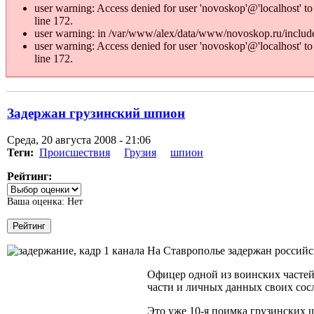
user warning: Access denied for user 'novoskop'@'localhost
line 172.
user warning: in /var/www/alex/data/www/novoskop.ru/includes
user warning: Access denied for user 'novoskop'@'localhost
line 172.
Задержан грузинский шпион
Среда, 20 августа 2008 - 21:06
Теги:
Происшествия
Грузия
шпион
Рейтинг:
Ваша оценка:
Нет
На Ставрополье задержан российс
Офицер одной из воинских частей
части и личных данных своих сос
Это уже 10-я поимка грузинских 