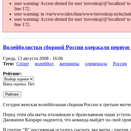
user warning: Access denied for user 'novoskop'@'localhost
line 172.
user warning: in /var/www/alex/data/www/novoskop.ru/includes
user warning: Access denied for user 'novoskop'@'localhost
line 172.
Волейболистки сборной России одержали первую
Среда, 13 августа 2008 - 16:06
Теги:
Спорт
волейбол
женщины
олимпиада
Россия
Рейтинг:
Ваша оценка:
Нет
Сегодня женская волейбольная сборная России в третьем матче
Перед этим оба матча итальянкам и бразильянкам наши уступи
Джованни Капраро надеются, что команда выйдет на свой уров
В группе "В" россиянкам осталось сыграть два матча - против 