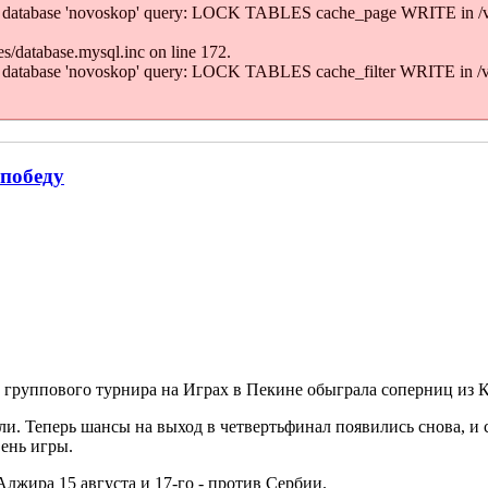
' to database 'novoskop' query: LOCK TABLES cache_page WRITE in /
/database.mysql.inc on line 172.
' to database 'novoskop' query: LOCK TABLES cache_filter WRITE in 
 победу
 группового турнира на Играх в Пекине обыграла соперниц из Ка
ли. Теперь шансы на выход в четвертьфинал появились снова, и 
ень игры.
Алжира 15 августа и 17-го - против Сербии.