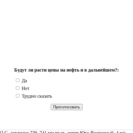
Будут ли расти цены на нефть и в дальнейшем?:
Да
Нет
Трудно сказать
2 С, давление 739..741 мм рт.ст., ветер Юго-Восточный, 4 м/с