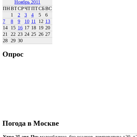
Ноябрь 2011
ПН
ВТ
СР
ЧТ
ПТ
СБ
ВС
1
2
3
4
5
6
7
8
9
10
11
12
13
14
15
16
17
18
19
20
21
22
23
24
25
26
27
28
29
30
Опрос
Погода в Москве
Утро 25 авг, Пн:
малооблачно, без осадков, температура +20..+2