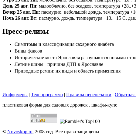
День 25 авг, Пн:
малооблачно, без осадков, температура +28..+3
Вечер 25 авг, Пн:
пасмурно, небольшой дождь, температура +16.
Ночь 26 авг, Вт:
пасмурно, дождь, температура +13..+15 С, давл
Пресс-релизы
Симптомы и классификация сахарного диабета
Виды факсов
Исторические места Ярославля разрушаются новыми стр
Летние шины - причина ДТП в Ярославле
Приводные ремни: их виды и область применения
Информеры
|
Телепрограмма
|
Правила перепечатки
|
Обратная 
пластиковая форма для садовых дорожек . шкафы-купе
©
Novoskop.ru
, 2008 год. Все права защищены.