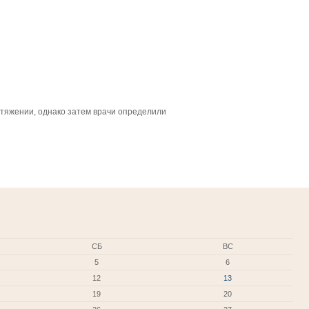
стяжении, однако затем врачи определили
СБ
ВС
5
6
12
13
19
20