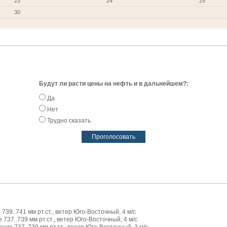
23
24
25
30
Будут ли расти цены на нефть и в дальнейшем?:
Да
Нет
Трудно сказать
739..741 мм рт.ст., ветер Юго-Восточный, 4 м/с
737..739 мм рт.ст., ветер Юго-Восточный, 4 м/с