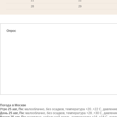
21
22
28
29
Опрос
Погода в Москве
Утро 25 авг, Пн:
малооблачно, без осадков, температура +20..+22 С, давление 
День 25 авг, Пн:
малооблачно, без осадков, температура +28..+30 С, давление 