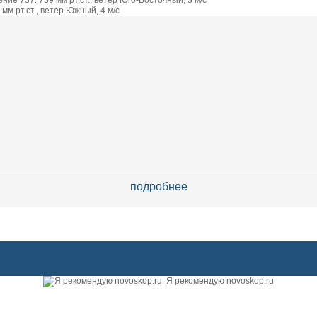
ие 737..739 мм рт.ст., ветер Юго-Восточный, 3 м/с
мм рт.ст., ветер Южный, 4 м/с
подробнее
Я рекомендую novoskop.ru