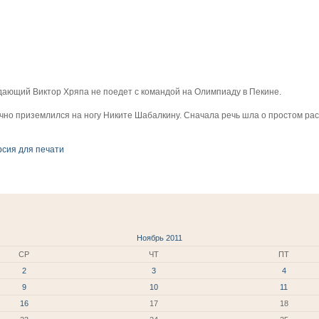
адающий Виктор Хряпа не поедет с командой на Олимпиаду в Пекине.
чно приземлился на ногу Никите Шабалкину. Сначала речь шла о простом ра
рсия для печати
Ноябрь 2011
СР
ЧТ
ПТ
2
3
4
9
10
11
16
17
18