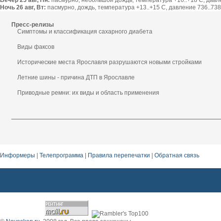
Вечер 25 авг, Пн:
пасмурно, небольшой дождь, температура +16..+18 С, давлен
Ночь 26 авг, Вт:
пасмурно, дождь, температура +13..+15 С, давление 736..738 
Пресс-релизы
Симптомы и классификация сахарного диабета
Виды факсов
Исторические места Ярославля разрушаются новыми стройками
Летние шины - причина ДТП в Ярославле
Приводные ремни: их виды и область применения
Информеры
|
Телепрограмма
|
Правила перепечатки
|
Обратная связь