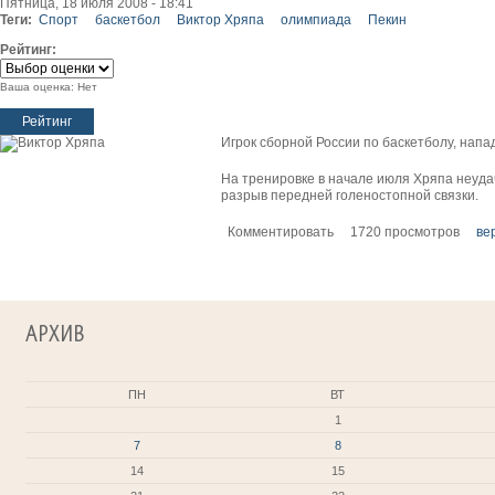
Пятница, 18 июля 2008 - 18:41
Теги:
Спорт
баскетбол
Виктор Хряпа
олимпиада
Пекин
Рейтинг:
Ваша оценка:
Нет
Игрок сборной России по баскетболу, нап
На тренировке в начале июля Хряпа неуда
разрыв передней голеностопной связки.
Комментировать
1720 просмотров
ве
АРХИВ
ПН
ВТ
1
7
8
14
15