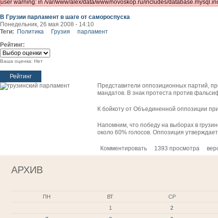
user warning: in /var/www/alex/data/www/novoskop.ru/includes/database.mysql.inc
В Грузии парламент в шаге от самороспуска
Понедельник, 26 мая 2008 - 14:10
Теги:
Политика
Грузия
парламент
Рейтинг:
Ваша оценка:
Нет
Представители оппозиционных партий, про
мандатов. В знак протеста против фальси
К бойкоту от Объединенной оппозиции пр
Напомним, что победу на выборах в грузи
около 60% голосов. Оппозиция утверждае
Комментировать
1393 просмотра
вер
АРХИВ
ПН
ВТ
СР
1
2