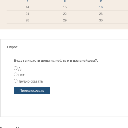
7
8
9
14
15
16
21
22
23
28
29
30
Опрос
Будут ли расти цены на нефть и в дальнейшем?:
Да
Нет
Трудно сказать