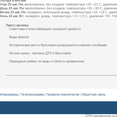
Погода в Москве
Утро 25 авг, Пн:
малооблачно, без осадков, температура +20..+22 С, давление 
День 25 авг, Пн:
малооблачно, без осадков, температура +28..+30 С, давление 
Вечер 25 авг, Пн:
пасмурно, небольшой дождь, температура +16..+18 С, давлен
Ночь 26 авг, Вт:
пасмурно, дождь, температура +13..+15 С, давление 736..738 
Пресс-релизы
Симптомы и классификация сахарного диабета
Виды факсов
Исторические места Ярославля разрушаются новыми стройками
Летние шины - причина ДТП в Ярославле
Приводные ремни: их виды и область применения
Информеры
|
Телепрограмма
|
Правила перепечатки
|
Обратная связь