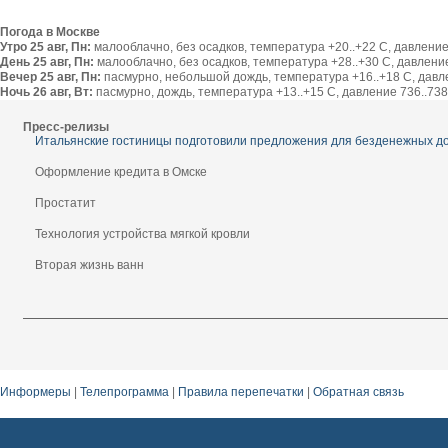
Погода в Москве
Утро 25 авг, Пн:
малооблачно, без осадков, температура +20..+22 С, давление 
День 25 авг, Пн:
малооблачно, без осадков, температура +28..+30 С, давление 
Вечер 25 авг, Пн:
пасмурно, небольшой дождь, температура +16..+18 С, давлен
Ночь 26 авг, Вт:
пасмурно, дождь, температура +13..+15 С, давление 736..738 
Пресс-релизы
Итальянские гостиницы подготовили предложения для безденежных д
Оформление кредита в Омске
Простатит
Технология устройства мягкой кровли
Вторая жизнь ванн
Информеры
|
Телепрограмма
|
Правила перепечатки
|
Обратная связь