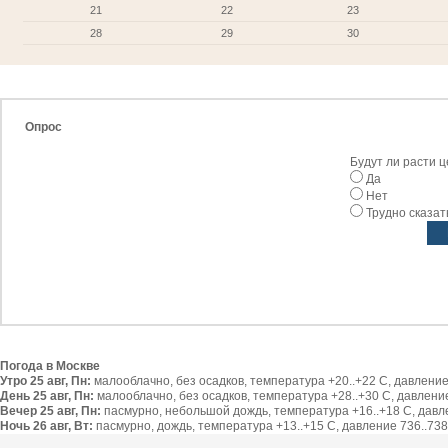
21
22
23
28
29
30
Опрос
Будут ли расти 
Да
Нет
Трудно сказат
Погода в Москве
Утро 25 авг, Пн:
малооблачно, без осадков, температура +20..+22 С, давление 
День 25 авг, Пн:
малооблачно, без осадков, температура +28..+30 С, давление 
Вечер 25 авг, Пн:
пасмурно, небольшой дождь, температура +16..+18 С, давлен
Ночь 26 авг, Вт:
пасмурно, дождь, температура +13..+15 С, давление 736..738 