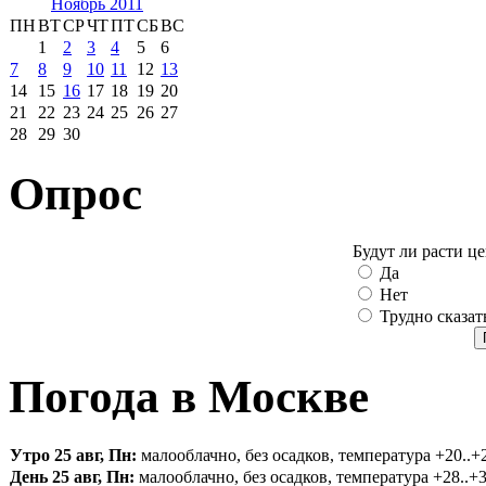
Ноябрь 2011
ПН
ВТ
СР
ЧТ
ПТ
СБ
ВС
1
2
3
4
5
6
7
8
9
10
11
12
13
14
15
16
17
18
19
20
21
22
23
24
25
26
27
28
29
30
Опрос
Будут ли расти ц
Да
Нет
Трудно сказат
Погода в Москве
Утро 25 авг, Пн:
малооблачно, без осадков, температура +20..+2
День 25 авг, Пн:
малооблачно, без осадков, температура +28..+3