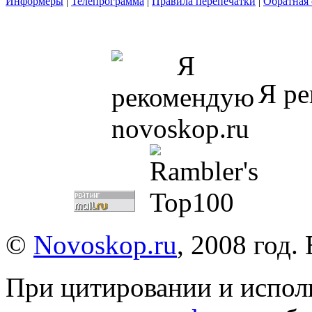
Информеры
|
Телепрограмма
|
Правила перепечатки
|
Обратная 
Я ре
©
Novoskop.ru
, 2008 год.
При цитировании и испол