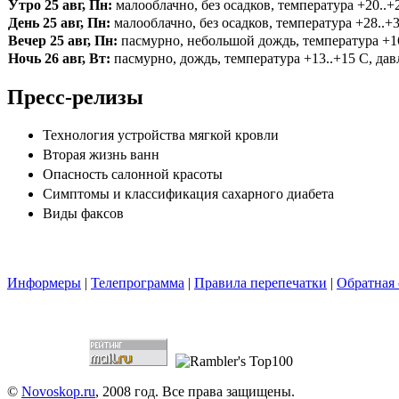
Утро 25 авг, Пн:
малооблачно, без осадков, температура +20..+2
День 25 авг, Пн:
малооблачно, без осадков, температура +28..+3
Вечер 25 авг, Пн:
пасмурно, небольшой дождь, температура +16.
Ночь 26 авг, Вт:
пасмурно, дождь, температура +13..+15 С, давл
Пресс-релизы
Технология устройства мягкой кровли
Вторая жизнь ванн
Опасность салонной красоты
Симптомы и классификация сахарного диабета
Виды факсов
Информеры
|
Телепрограмма
|
Правила перепечатки
|
Обратная 
©
Novoskop.ru
, 2008 год. Все права защищены.