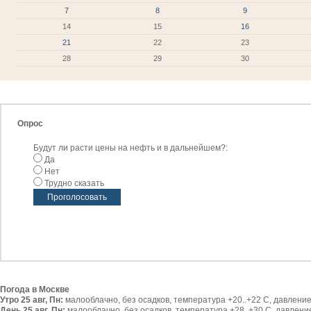
7
8
9
14
15
16
21
22
23
28
29
30
Опрос
Будут ли расти цены на нефть и в дальнейшем?:
Да
Нет
Трудно сказать
Погода в Москве
Утро 25 авг, Пн:
малооблачно, без осадков, температура +20..+22 С, давление 
День 25 авг, Пн:
малооблачно, без осадков, температура +28..+30 С, давление 