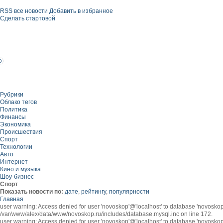
RSS все новости
Добавить в избранное
Сделать стартовой
Рубрики
Облако тегов
Политика
Финансы
Экономика
Происшествия
Спорт
Технологии
Авто
Интернет
Кино и музыка
Шоу-бизнес
Спорт
Показать новости по:
дате
,
рейтингу
,
популярности
Главная
user warning: Access denied for user 'novoskop'@'localhost' to database 'novosk
/var/www/alex/data/www/novoskop.ru/includes/database.mysql.inc on line 172.
user warning: Access denied for user 'novoskop'@'localhost' to database 'novosk