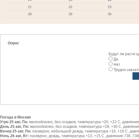
21
22
23
28
29
30
Опрос
Будут ли расти 
Да
Нет
Трудно сказат
Погода в Москве
Утро 25 авг, Пн:
малооблачно, без осадков, температура +20..+22 С, давление 
День 25 авг, Пн:
малооблачно, без осадков, температура +28..+30 С, давление 
Вечер 25 авг, Пн:
пасмурно, небольшой дождь, температура +16..+18 С, давлен
Ночь 26 авг, Вт:
пасмурно, дождь, температура +13..+15 С, давление 736..738 