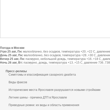
Погода в Москве
Утро 25 авг, Пн:
малооблачно, без осадков, температура +20..+22 С, давление 
День 25 авг, Пн:
малооблачно, без осадков, температура +28..+30 С, давление 
Вечер 25 авг, Пн:
пасмурно, небольшой дождь, температура +16..+18 С, давлен
Ночь 26 авг, Вт:
пасмурно, дождь, температура +13..+15 С, давление 736..738 
Пресс-релизы
Симптомы и классификация сахарного диабета
Виды факсов
Исторические места Ярославля разрушаются новыми стройками
Летние шины - причина ДТП в Ярославле
Приводные ремни: их виды и область применения