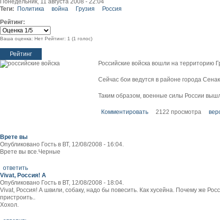
Понедельник, 11 августа 2008 - 22:04
Теги:
Политика
война
Грузия
Россия
Рейтинг:
Ваша оценка:
Нет
Рейтинг:
1
(
1
голос)
Российские войска вошли на территорию 
Сейчас бои ведутся в районе города Сенак
Таким образом, военные силы России вышл
Комментировать
2122 просмотра
вер
Врете вы
Опубликовано Гость в ВТ, 12/08/2008 - 16:04.
Врете вы все.Черные
ответить
Vivat, Россия! А
Опубликовано Гость в ВТ, 12/08/2008 - 18:04.
Vivat, Россия! А швили, собаку, надо бы повесить. Как хусейна. Почему же 
пристроить..
Хохол.