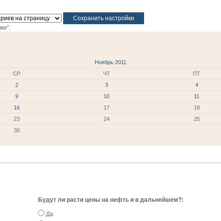
ки".
Ноябрь 2011
СР
ЧТ
ПТ
2
3
4
9
10
11
16
17
18
23
24
25
30
Будут ли расти цены на нефть и в дальнейшем?:
Да