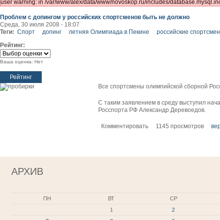
user warning: in /var/www/alex/data/www/novoskop.ru/includes/database.mysql.inc
Проблем с допингом у российских спортсменов быть не должно
Среда, 30 июля 2008 - 18:07
Теги:
Спорт
допинг
летняя Олимпиада в Пекине
российские спортсме
Рейтинг:
Ваша оценка:
Нет
Все спортсмены олимпийской сборной Росс
С таким заявлением в среду выступил нач
Росспорта РФ Александр Деревоедов.
Комментировать
1145 просмотров
ве
АРХИВ
ПН
ВТ
СР
1
2