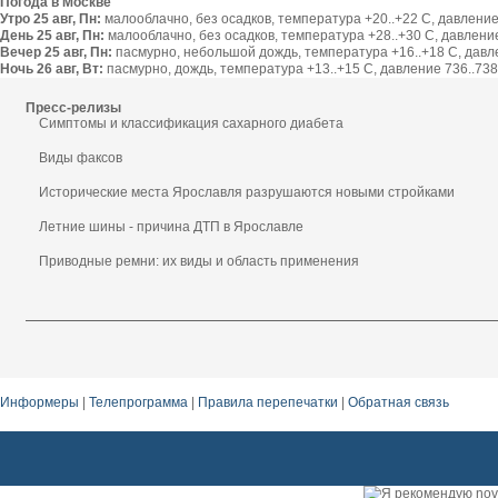
Погода в Москве
Утро 25 авг, Пн:
малооблачно, без осадков, температура +20..+22 С, давление 
День 25 авг, Пн:
малооблачно, без осадков, температура +28..+30 С, давление 
Вечер 25 авг, Пн:
пасмурно, небольшой дождь, температура +16..+18 С, давлен
Ночь 26 авг, Вт:
пасмурно, дождь, температура +13..+15 С, давление 736..738 
Пресс-релизы
Симптомы и классификация сахарного диабета
Виды факсов
Исторические места Ярославля разрушаются новыми стройками
Летние шины - причина ДТП в Ярославле
Приводные ремни: их виды и область применения
Информеры
|
Телепрограмма
|
Правила перепечатки
|
Обратная связь