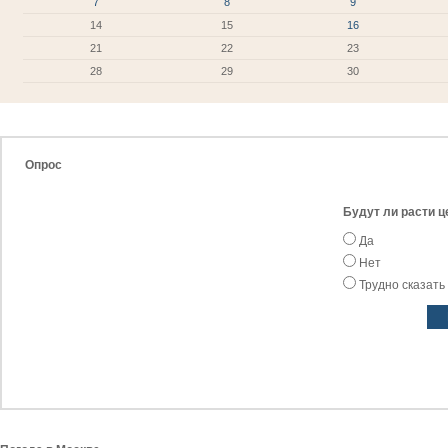
7
8
9
14
15
16
21
22
23
28
29
30
Опрос
Будут ли расти ц
Да
Нет
Трудно сказать