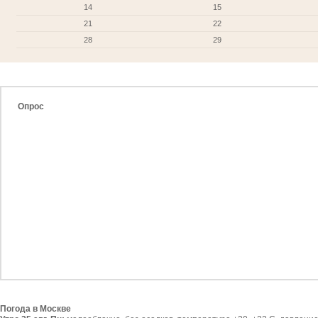
14
15
21
22
28
29
Опрос
Погода в Москве