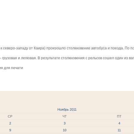
м к северо-западу от Каира) произошло столкновение автобуса и поезда. По 
 грузовая и легковая. В результате столкновения с рельсов сошел один из ва
ия для печати
Ноябрь 2011
СР
ЧТ
ПТ
2
3
4
9
10
11