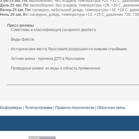
Утро 25 авг, Пн:
малооблачно, без осадков, температура +20..+22 С, давление 
День 25 авг, Пн:
малооблачно, без осадков, температура +28..+30 С, давление 
Вечер 25 авг, Пн:
пасмурно, небольшой дождь, температура +16..+18 С, давлен
Ночь 26 авг, Вт:
пасмурно, дождь, температура +13..+15 С, давление 736..738 
Пресс-релизы
Симптомы и классификация сахарного диабета
Виды факсов
Исторические места Ярославля разрушаются новыми стройками
Летние шины - причина ДТП в Ярославле
Приводные ремни: их виды и область применения
Информеры
|
Телепрограмма
|
Правила перепечатки
|
Обратная связь