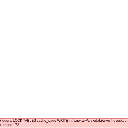
kop' query: LOCK TABLES cache_page WRITE in /var/www/alex/data/www/novoskop.ru
 on line 172.