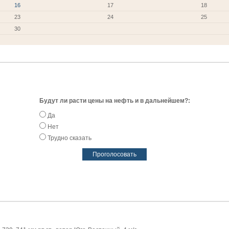
16
17
18
23
24
25
30
Будут ли расти цены на нефть и в дальнейшем?:
Да
Нет
Трудно сказать