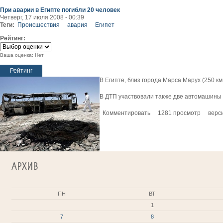
При аварии в Египте погибли 20 человек
Четверг, 17 июля 2008 - 00:39
Теги:
Происшествия
авария
Египет
Рейтинг:
Ваша оценка:
Нет
В Египте, близ города Марса Марух (250 к
В ДТП участвовали также две автомашины -
Комментировать
1281 просмотр
верс
АРХИВ
ПН
ВТ
1
7
8