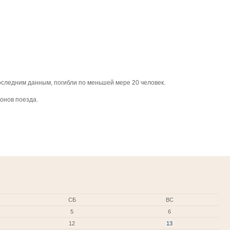
последним данным, погибли по меньшей мере 20 человек.
гонов поезда.
СБ
ВС
5
6
12
13