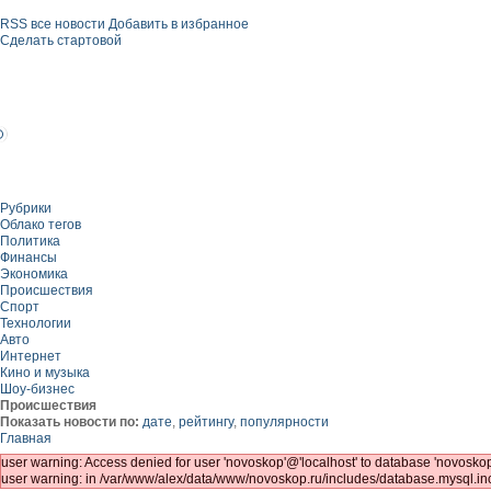
RSS все новости
Добавить в избранное
Сделать стартовой
Рубрики
Облако тегов
Политика
Финансы
Экономика
Происшествия
Спорт
Технологии
Авто
Интернет
Кино и музыка
Шоу-бизнес
Происшествия
Показать новости по:
дате
,
рейтингу
,
популярности
Главная
user warning: Access denied for user 'novoskop'@'localhost' to database 'novos
user warning: in /var/www/alex/data/www/novoskop.ru/includes/database.mysql.inc