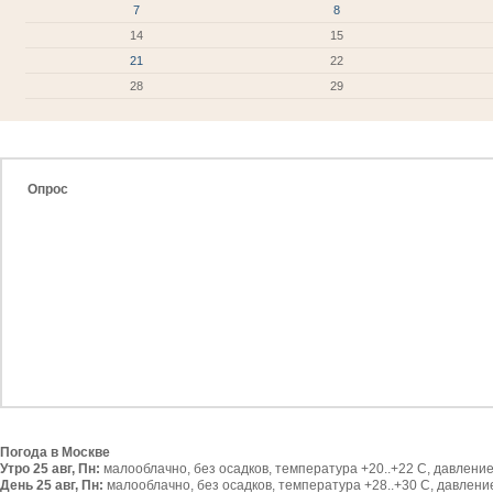
7
8
14
15
21
22
28
29
Опрос
Погода в Москве
Утро 25 авг, Пн:
малооблачно, без осадков, температура +20..+22 С, давление 
День 25 авг, Пн:
малооблачно, без осадков, температура +28..+30 С, давление 