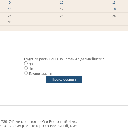
9
10
11
16
17
18
23
24
25
30
Будут ли расти цены на нефть и в дальнейшем?:
Да
Нет
Трудно сказать
739..741 мм рт.ст., ветер Юго-Восточный, 4 м/с
737..739 мм рт.ст., ветер Юго-Восточный, 4 м/с