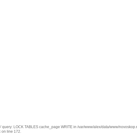
kop' query: LOCK TABLES cache_page WRITE in /var/www/alex/data/www/novoskop.ru
 on line 172.