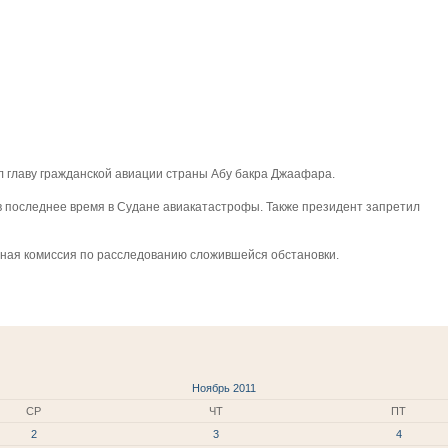
 главу гражданской авиации страны Абу бакра Джаафара.
в последнее время в Судане авиакатастрофы. Также президент запретил
ьная комиссия по расследованию сложившейся обстановки.
Ноябрь 2011
СР
ЧТ
ПТ
2
3
4