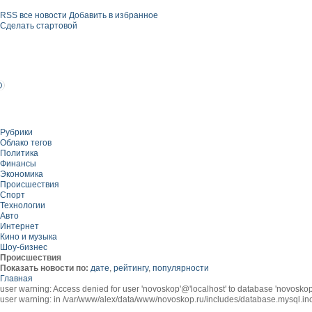
RSS все новости
Добавить в избранное
Сделать стартовой
Рубрики
Облако тегов
Политика
Финансы
Экономика
Происшествия
Спорт
Технологии
Авто
Интернет
Кино и музыка
Шоу-бизнес
Происшествия
Показать новости по:
дате
,
рейтингу
,
популярности
Главная
user warning: Access denied for user 'novoskop'@'localhost' to database 'novos
user warning: in /var/www/alex/data/www/novoskop.ru/includes/database.mysql.inc