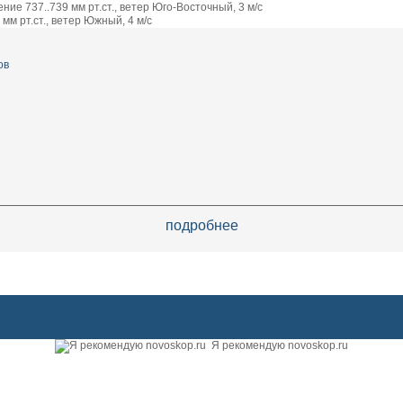
ие 737..739 мм рт.ст., ветер Юго-Восточный, 3 м/с
мм рт.ст., ветер Южный, 4 м/с
ов
подробнее
Я рекомендую novoskop.ru