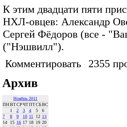
К этим двадцати пяти при
НХЛ-овцев: Александр Ов
Сергей Фёдоров (все - "В
("Нэшвилл").
Комментировать
2355 пр
Архив
Ноябрь 2011
ПН
ВТ
СР
ЧТ
ПТ
СБ
ВС
1
2
3
4
5
6
7
8
9
10
11
12
13
14
15
16
17
18
19
20