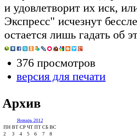
и удовлетворит их иск, ил
Экспресс" исчезнут бессл
остается лишь гадать об э
376 просмотров
версия для печати
Архив
Январь 2012
ПН
ВТ
СР
ЧТ
ПТ
СБ
ВС
2
3
4
5
6
7
8