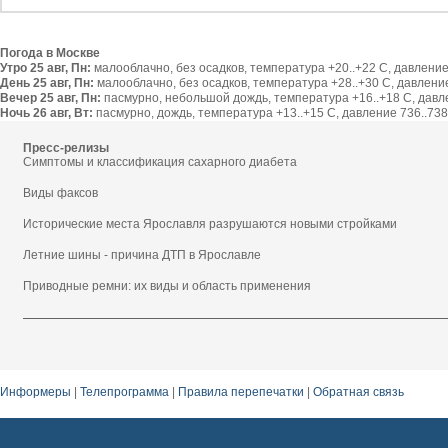
Погода в Москве
Утро 25 авг, Пн:
малооблачно, без осадков, температура +20..+22 С, давление 
День 25 авг, Пн:
малооблачно, без осадков, температура +28..+30 С, давление 
Вечер 25 авг, Пн:
пасмурно, небольшой дождь, температура +16..+18 С, давлен
Ночь 26 авг, Вт:
пасмурно, дождь, температура +13..+15 С, давление 736..738 
Пресс-релизы
Симптомы и классификация сахарного диабета
Виды факсов
Исторические места Ярославля разрушаются новыми стройками
Летние шины - причина ДТП в Ярославле
Приводные ремни: их виды и область применения
Информеры
|
Телепрограмма
|
Правила перепечатки
|
Обратная связь