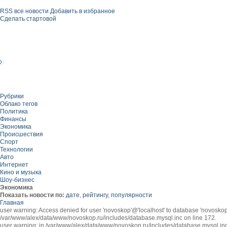
RSS все новости
Добавить в избранное
Сделать стартовой
Рубрики
Облако тегов
Политика
Финансы
Экономика
Происшествия
Спорт
Технологии
Авто
Интернет
Кино и музыка
Шоу-бизнес
Экономика
Показать новости по:
дате
,
рейтингу
,
популярности
Главная
user warning: Access denied for user 'novoskop'@'localhost' to database 'novo
/var/www/alex/data/www/novoskop.ru/includes/database.mysql.inc on line 172.
user warning: in /var/www/alex/data/www/novoskop.ru/includes/database.mysql.inc