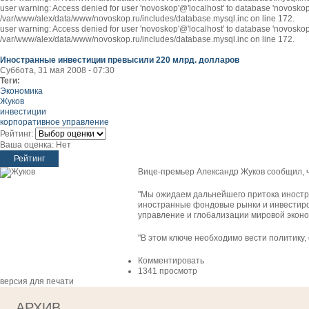
user warning: Access denied for user 'novoskop'@'localhost' to database 'novosk
/var/www/alex/data/www/novoskop.ru/includes/database.mysql.inc on line 172.
user warning: Access denied for user 'novoskop'@'localhost' to database 'novosk
/var/www/alex/data/www/novoskop.ru/includes/database.mysql.inc on line 172.
Иностранные инвестиции превысили 220 млрд. долларов
Суббота, 31 мая 2008 - 07:30
Теги:
Экономика
Жуков
инвестиции
корпоративное управление
Рейтинг:
Ваша оценка:
Нет
Вице-премьер Александр Жуков сообщил, 
"Мы ожидаем дальнейшего притока иностра
иностранные фондовые рынки и инвестиров
управление и глобализации мировой эконо
"В этом ключе необходимо вести политику,
Комментировать
1341 просмотр
версия для печати
АРХИВ