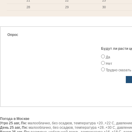
21
22
23
28
29
30
Опрос
Будут ли расти ц
Да
Нет
Трудно сказать
Погода в Москве
Утро 25 авг, Пн:
малооблачно, без осадков, температура +20..+22 С, давление 
День 25 авг, Пн:
малооблачно, без осадков, температура +28..+30 С, давление 