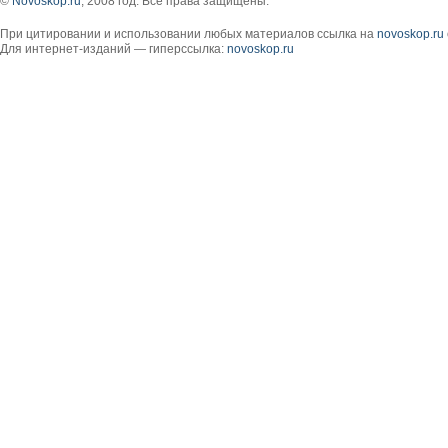
©
Novoskop.ru
, 2008 год. Все права защищены.
При цитировании и использовании любых материалов ссылка на
novoskop.ru
Для интернет-изданий — гиперссылка:
novoskop.ru