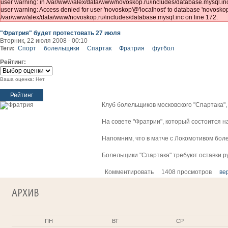
user warning: in /var/www/alex/data/www/novoskop.ru/includes/database.mysql.inc
user warning: Access denied for user 'novoskop'@'localhost' to database 'novosk
/var/www/alex/data/www/novoskop.ru/includes/database.mysql.inc on line 172.
"Фратрия" будет протестовать 27 июля
Вторник, 22 июля 2008 - 00:10
Теги:
Спорт
болельщики
Спартак
Фратрия
футбол
Рейтинг:
Ваша оценка:
Нет
Клуб болельщиков московского "Спартака",
На совете "Фратрии", который состоится 
Напомним, что в матче с Локомотивом бол
Болельщики "Спартака" требуют оставки р
Комментировать
1408 просмотров
ве
АРХИВ
ПН
ВТ
СР