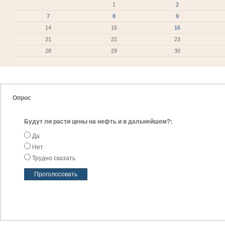
1
2
7
8
9
14
15
16
21
22
23
28
29
30
Опрос
Будут ли расти цены на нефть и в дальнейшем?:
Да
Нет
Трудно сказать