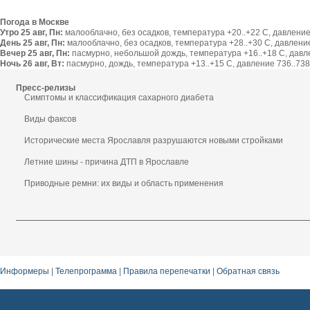
Погода в Москве
Утро 25 авг, Пн:
малооблачно, без осадков, температура +20..+22 С, давление 
День 25 авг, Пн:
малооблачно, без осадков, температура +28..+30 С, давление 
Вечер 25 авг, Пн:
пасмурно, небольшой дождь, температура +16..+18 С, давлен
Ночь 26 авг, Вт:
пасмурно, дождь, температура +13..+15 С, давление 736..738 
Пресс-релизы
Симптомы и классификация сахарного диабета
Виды факсов
Исторические места Ярославля разрушаются новыми стройками
Летние шины - причина ДТП в Ярославле
Приводные ремни: их виды и область применения
Информеры
|
Телепрограмма
|
Правила перепечатки
|
Обратная связь