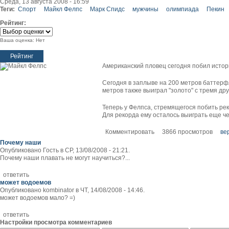
Среда, 13 августа 2008 - 16:59
Теги:
Спорт
Майкл Фелпс
Марк Спидс
мужчины
олимпиада
Пекин
Рейтинг:
Ваша оценка:
Нет
Американский пловец сегодня побил истори
Сегодня в заплыве на 200 метров баттерф
метров также выиграл "золото" с тремя др
Теперь у Фелпса, стремящегося побить ре
Для рекорда ему осталось выиграть еще ч
Комментировать
3866 просмотров
ве
Почему наши
Опубликовано Гость в СР, 13/08/2008 - 21:21.
Почему наши плавать не могут научиться?...
ответить
может водоемов
Опубликовано kombinator в ЧТ, 14/08/2008 - 14:46.
может водоемов мало? =)
ответить
Настройки просмотра комментариев