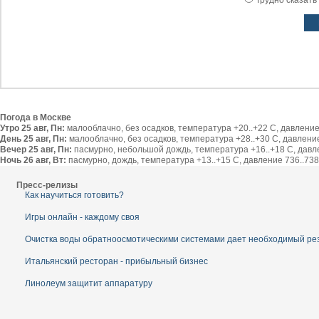
Погода в Москве
Утро 25 авг, Пн:
малооблачно, без осадков, температура +20..+22 С, давление 
День 25 авг, Пн:
малооблачно, без осадков, температура +28..+30 С, давление 
Вечер 25 авг, Пн:
пасмурно, небольшой дождь, температура +16..+18 С, давлен
Ночь 26 авг, Вт:
пасмурно, дождь, температура +13..+15 С, давление 736..738 
Пресс-релизы
Как научиться готовить?
Игры онлайн - каждому своя
Очистка воды обратноосмотическими системами дает необходимый ре
Итальянский ресторан - прибыльный бизнес
Линолеум защитит аппаратуру