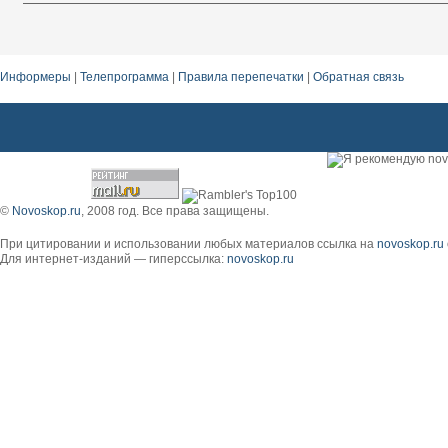
Информеры
|
Телепрограмма
|
Правила перепечатки
|
Обратная связь
Арфа на вашем мероприятии - певец на свадьбе. Встретить любовь и выйти замуж.
©
Novoskop.ru
, 2008 год. Все права защищены.
При цитировании и использовании любых материалов ссылка на
novoskop.ru
Для интернет-изданий — гиперссылка:
novoskop.ru