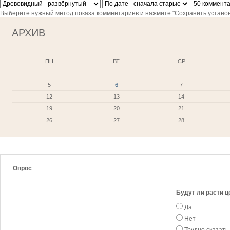
Выберите нужный метод показа комментариев и нажмите "Сохранить установ
АРХИВ
ПН
ВТ
СР
5
6
7
12
13
14
19
20
21
26
27
28
Опрос
Будут ли расти ц
Да
Нет
Трудно сказать