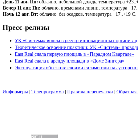
День 11 авг, Пн:
облачно, небольшой дождь, температура +23..+2
Вечер 11 авг, Пн:
облачно, временами ливни, температура +17..+
Ночь 12 авг, Вт:
облачно, без осадков, температура +17..+19 С, 
Пресс-релизы
УК «Система» вошла в реестр инновационных организа
Теоретическое освоение практики: УК «Система» провод
East Real сдала первую площадь в «Парадном Квартале»
East Real сдала в аренду площади в «Доме Зингера»
Эксплуатация объектов: своими силами или на аутсорсин
Информеры
|
Телепрограмма
|
Правила перепечатки
|
Обратная 