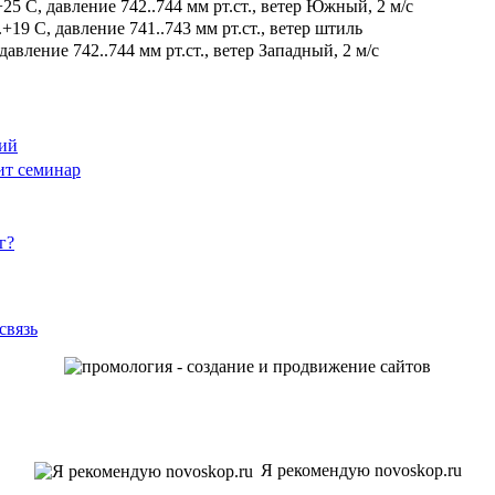
5 С, давление 742..744 мм рт.ст., ветер Южный, 2 м/с
19 С, давление 741..743 мм рт.ст., ветер штиль
давление 742..744 мм рт.ст., ветер Западный, 2 м/с
ций
ит семинар
г?
связь
Я рекомендую novoskop.ru