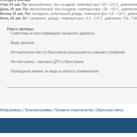
Погода в Москве
Утро 25 авг, Пн:
малооблачно, без осадков, температура +20..+22 С, давление 
День 25 авг, Пн:
малооблачно, без осадков, температура +28..+30 С, давление 
Вечер 25 авг, Пн:
пасмурно, небольшой дождь, температура +16..+18 С, давлен
Ночь 26 авг, Вт:
пасмурно, дождь, температура +13..+15 С, давление 736..738 
Пресс-релизы
Симптомы и классификация сахарного диабета
Виды факсов
Исторические места Ярославля разрушаются новыми стройками
Летние шины - причина ДТП в Ярославле
Приводные ремни: их виды и область применения
Информеры
|
Телепрограмма
|
Правила перепечатки
|
Обратная связь