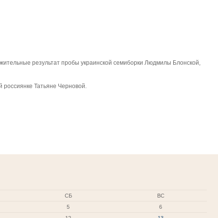
жительные результат пробы украинской семиборки Людмилы Блонской,
й россиянке Татьяне Черновой.
СБ
ВС
5
6