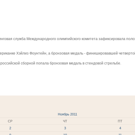
говая служба Международного олимпийского комитета зафиксировала поло
мериканке Хэйлиз Фоунтейн, а бронзовая медаль - финишировавшей четверто
 российской сборной попала бронзовая медаль в стендовой стрельбе.
Ноябрь 2011
СР
ЧТ
ПТ
2
3
4