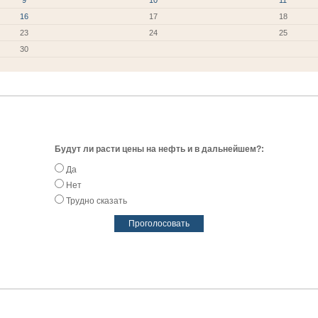
9
10
11
16
17
18
23
24
25
30
Будут ли расти цены на нефть и в дальнейшем?:
Да
Нет
Трудно сказать