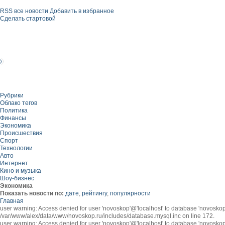
RSS все новости
Добавить в избранное
Сделать стартовой
Рубрики
Облако тегов
Политика
Финансы
Экономика
Происшествия
Спорт
Технологии
Авто
Интернет
Кино и музыка
Шоу-бизнес
Экономика
Показать новости по:
дате
,
рейтингу
,
популярности
Главная
user warning: Access denied for user 'novoskop'@'localhost' to database 'novosk
/var/www/alex/data/www/novoskop.ru/includes/database.mysql.inc on line 172.
user warning: Access denied for user 'novoskop'@'localhost' to database 'novosk