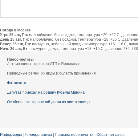
Погода в Москве
Утро 25 авг, Пн:
малооблачно, без осадков, температура +20..+22 С, давление 
День 25 авг, Пн:
малооблачно, без осадков, температура +28..+30 С, давление 
Вечер 25 авг, Пн:
пасмурно, небольшой дождь, температура +16..+18 С, давлен
Ночь 26 авг, Вт:
пасмурно, дождь, температура +13..+15 С, давление 736..738 
Пресс-релизы
Летние шины - причина ДТП в Ярославле
Приводные ремни: их виды и область применения
Фотоохота
Депутат приехал на родину Кузьмы Минина
Особенности террасной доски из лиственницы
Информеры
|
Телепрограмма
|
Правила перепечатки
|
Обратная связь