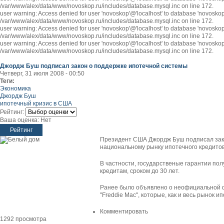
/var/www/alex/data/www/novoskop.ru/includes/database.mysql.inc on line 172.
user warning: Access denied for user 'novoskop'@'localhost' to database 'novosk
/var/www/alex/data/www/novoskop.ru/includes/database.mysql.inc on line 172.
user warning: Access denied for user 'novoskop'@'localhost' to database 'novosk
/var/www/alex/data/www/novoskop.ru/includes/database.mysql.inc on line 172.
user warning: Access denied for user 'novoskop'@'localhost' to database 'novosk
/var/www/alex/data/www/novoskop.ru/includes/database.mysql.inc on line 172.
Джордж Буш подписал закон о поддержке ипотечной системы
Четверг, 31 июля 2008 - 00:50
Теги:
Экономика
Джордж Буш
ипотечный кризис в США
Рейтинг:
Ваша оценка:
Нет
Президент США Джордж Буш подписал зако
национальному рынку ипотечного кредито
В частности, государственые гарантии по
кредитам, сроком до 30 лет.
Ранее было объявлено о неофициальной ф
"Freddie Mac", которые, как и весь рынок 
Комментировать
1292 просмотра