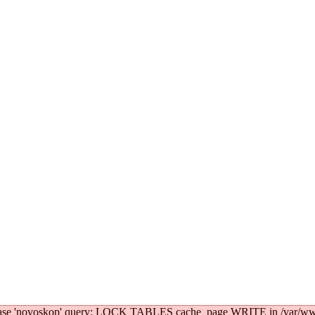
atabase 'novoskop' query: LOCK TABLES cache_page WRITE in /var/ww