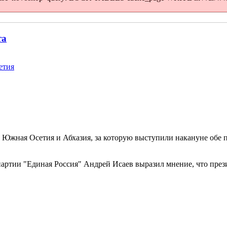
та
етия
жная Осетия и Абхазия, за которую выступили накануне обе па
артии "Единая Россия" Андрей Исаев выразил мнение, что през