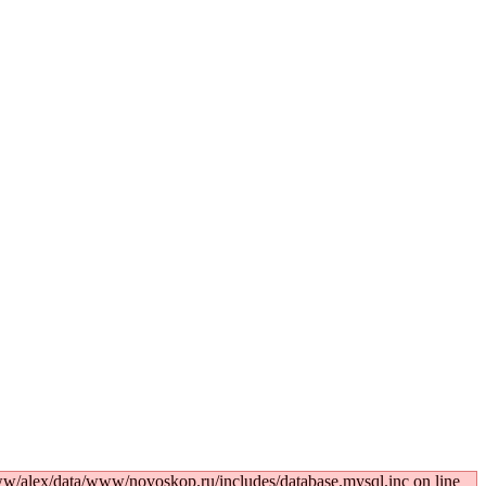
w/alex/data/www/novoskop.ru/includes/database.mysql.inc on line