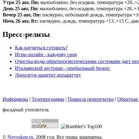
Утро 25 авг, Пн:
малооблачно, без осадков, температура +20..+2
День 25 авг, Пн:
малооблачно, без осадков, температура +28..+3
Вечер 25 авг, Пн:
пасмурно, небольшой дождь, температура +16.
Ночь 26 авг, Вт:
пасмурно, дождь, температура +13..+15 С, давл
Пресс-релизы
Как научиться готовить?
Игры онлайн - каждому своя
Очистка воды обратноосмотическими системами дает нео
Итальянский ресторан - прибыльный бизнес
Линолеум защитит аппаратуру
Информеры
|
Телепрограмма
|
Правила перепечатки
|
Обратная 
фасадный утеплитель
©
Novoskop.ru
, 2008 год. Все права защищены.