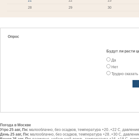
21
22
23
28
29
30
Опрос
Будут ли расти ц
Да
Нет
Трудно сказать
Погода в Москве
Утро 25 авг, Пн:
малооблачно, без осадков, температура +20..+22 С, давление 
День 25 авг, Пн:
малооблачно, без осадков, температура +28..+30 С, давление 