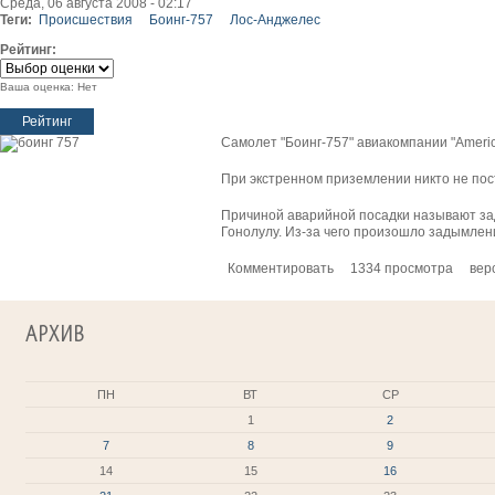
Среда, 06 августа 2008 - 02:17
Теги:
Происшествия
Боинг-757
Лос-Анджелес
Рейтинг:
Ваша оценка:
Нет
Самолет "Боинг-757" авиакомпании "Americ
При экстренном приземлении никто не пос
Причиной аварийной посадки называют за
Гонолулу. Из-за чего произошло задымлен
Комментировать
1334 просмотра
вер
АРХИВ
ПН
ВТ
СР
1
2
7
8
9
14
15
16