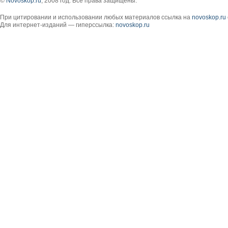
©
Novoskop.ru
, 2008 год. Все права защищены.
При цитировании и использовании любых материалов ссылка на
novoskop.ru
Для интернет-изданий — гиперссылка:
novoskop.ru