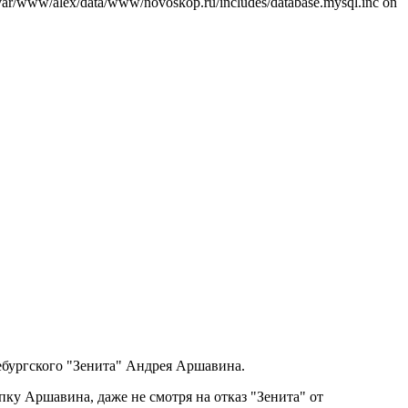
var/www/alex/data/www/novoskop.ru/includes/database.mysql.inc on
ебургского "Зенита" Андрея Аршавина.
пку Аршавина, даже не смотря на отказ "Зенита" от