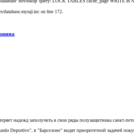
' to database 'novoskop' query: LOCK TABLES cache_page WRITE in /
/database.mysql.inc on line 172.
авина
теряет надежд заполучить в свои ряды полузащитника санкт-пет
undo Deportivo", в "Барселоне" видят приоритетной задачей поку