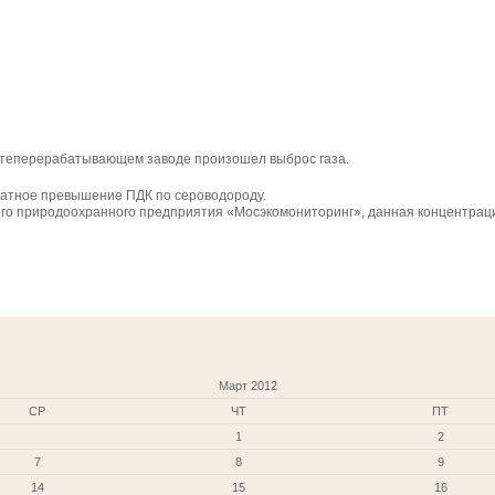
фтеперерабатывающем заводе произошел выброс газа.
ратное превышение ПДК по сероводороду.
ого природоохранного предприятия «Мосэкомониторинг», данная концентраци
Март 2012
СР
ЧТ
ПТ
1
2
7
8
9
14
15
16