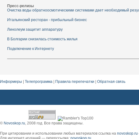
Пресс-релизы
Очистка воды обратноосмотическими системами дает необходимый резу
Итальянский ресторан - прибыльный бизнес
Линолеум защитит аппаратуру
В Болгарии снизилась стоимость жилья
Подключение к Интернету
Информеры
|
Телепрограмма
|
Правила перепечатки
|
Обратная связь
Функциональная тележка для уборки помещений Сделать заявку!
©
Novoskop.ru
, 2008 год. Все права защищены.
При цитировании и использовании любых материалов ссылка на
novoskop.ru
Для интернет-изданий — гиперссылка:
novoskop.ru