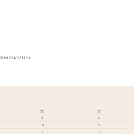
я не повлияет на
СБ
ВС
3
4
10
11
17
18