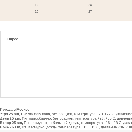
19
20
26
27
Опрос
Погода в Москве
Утро 25 авг, Пн:
малооблачно, без осадков, температура +20..+22 С, давление 
День 25 авг, Пн:
малооблачно, без осадков, температура +28..+30 С, давление 
Вечер 25 авг, Пн:
пасмурно, небольшой дождь, температура +16..+18 С, давлен
Ночь 26 авг, Вт:
пасмурно, дождь, температура +13..+15 С, давление 736..738 