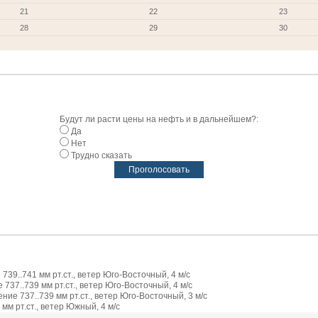
21
22
23
28
29
30
Будут ли расти цены на нефть и в дальнейшем?:
Да
Нет
Трудно сказать
739..741 мм рт.ст., ветер Юго-Восточный, 4 м/с
737..739 мм рт.ст., ветер Юго-Восточный, 4 м/с
ие 737..739 мм рт.ст., ветер Юго-Восточный, 3 м/с
мм рт.ст., ветер Южный, 4 м/с