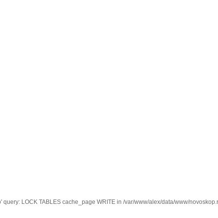
kop' query: LOCK TABLES cache_page WRITE in /var/www/alex/data/www/novoskop.ru