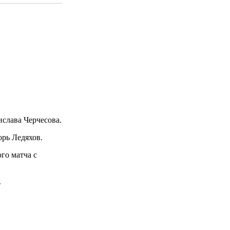
ислава Черчесова.
рь Ледяхов.
го матча с
.