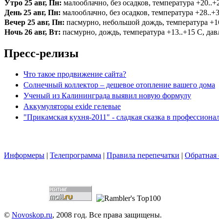
Утро 25 авг, Пн:
малооблачно, без осадков, температура +20..+2
День 25 авг, Пн:
малооблачно, без осадков, температура +28..+3
Вечер 25 авг, Пн:
пасмурно, небольшой дождь, температура +16.
Ночь 26 авг, Вт:
пасмурно, дождь, температура +13..+15 С, давл
Пресс-релизы
Что такое продвижение сайта?
Солнечный коллектор – дешевое отопление вашего дома
Ученый из Калининграда выявил новую формулу
Аккумуляторы exide гелевые
"Прикамская кухня-2011" - сладкая сказка в профессион
Информеры
|
Телепрограмма
|
Правила перепечатки
|
Обратная 
©
Novoskop.ru
, 2008 год. Все права защищены.