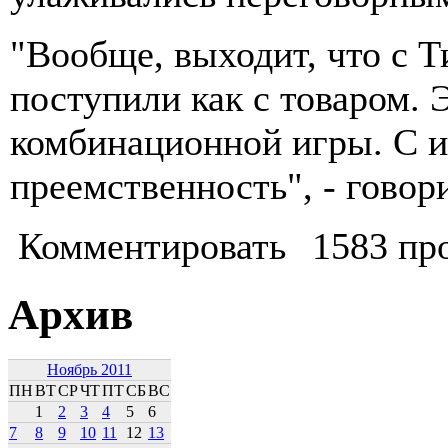
"Вообще, выходит, что с 
поступили как с товаром. 
комбинационной игры. С и
преемственность", - говор
Комментировать
1583 пр
Архив
Ноябрь 2011
ПН
ВТ
СР
ЧТ
ПТ
СБ
ВС
1
2
3
4
5
6
7
8
9
10
11
12
13