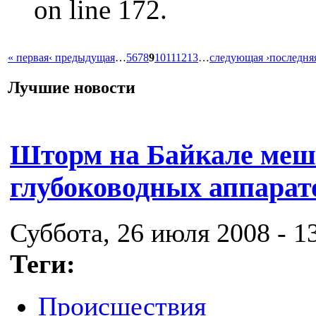
on line 172.
« первая
‹ предыдущая
…
5
6
7
8
9
10
11
12
13
…
следующая ›
последня
Лучшие новости
Шторм на Байкале меш
глубоководных аппарат
Суббота, 26 июля 2008 - 1
Теги:
Происшествия