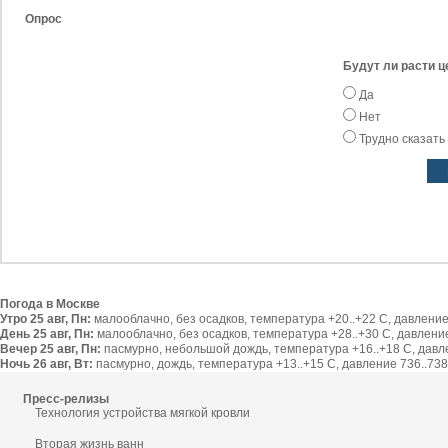
Опрос
Будут ли расти ц
Да
Нет
Трудно сказать
Погода в Москве
Утро 25 авг, Пн:
малооблачно, без осадков, температура +20..+22 С, давление 
День 25 авг, Пн:
малооблачно, без осадков, температура +28..+30 С, давление 
Вечер 25 авг, Пн:
пасмурно, небольшой дождь, температура +16..+18 С, давлен
Ночь 26 авг, Вт:
пасмурно, дождь, температура +13..+15 С, давление 736..738 
Пресс-релизы
Технология устройства мягкой кровли
Вторая жизнь ванн