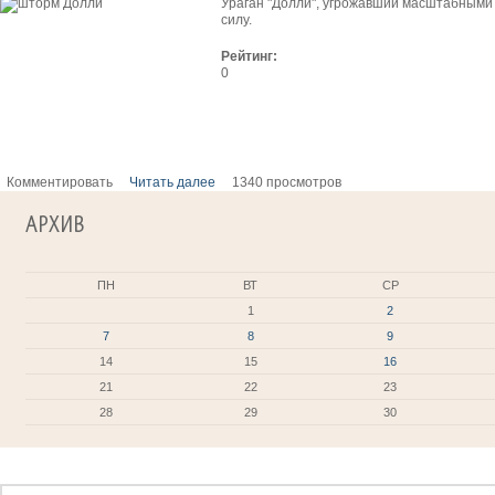
Ураган "Долли", угрожавший масштабными
силу.
Рейтинг:
0
Комментировать
Читать далее
1340 просмотров
АРХИВ
ПН
ВТ
СР
1
2
7
8
9
14
15
16
21
22
23
28
29
30