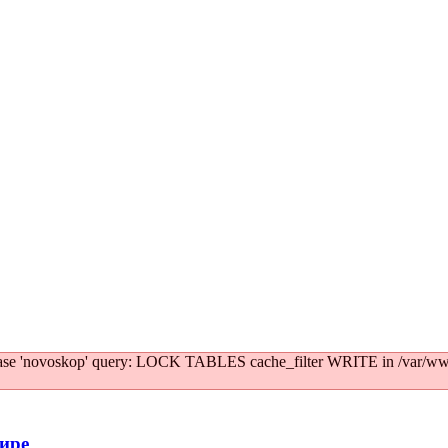
tabase 'novoskop' query: LOCK TABLES cache_filter WRITE in /var/ww
мире