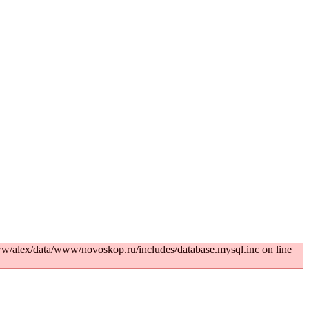
w/alex/data/www/novoskop.ru/includes/database.mysql.inc on line