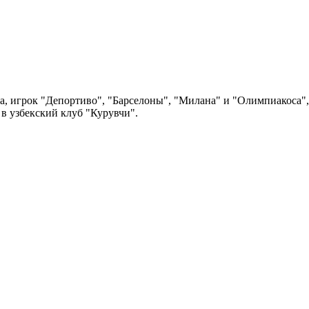
, игрок "Депортиво", "Барселоны", "Милана" и "Олимпиакоса",
в узбекский клуб "Курувчи".