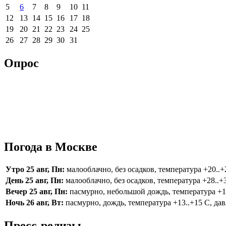
5
6
7
8
9
10
11
12
13
14
15
16
17
18
19
20
21
22
23
24
25
26
27
28
29
30
31
Опрос
Погода в Москве
Утро 25 авг, Пн:
малооблачно, без осадков, температура +20..+2
День 25 авг, Пн:
малооблачно, без осадков, температура +28..+3
Вечер 25 авг, Пн:
пасмурно, небольшой дождь, температура +16.
Ночь 26 авг, Вт:
пасмурно, дождь, температура +13..+15 С, дав
Пресс-релизы