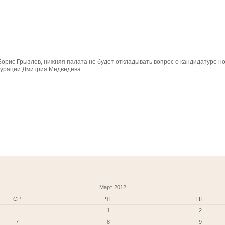
Борис Грызлов, нижняя палата не будет откладывать вопрос о кандидатуре н
гурации Дмитрия Медведева.
Март 2012
СР
ЧТ
ПТ
1
2
7
8
9