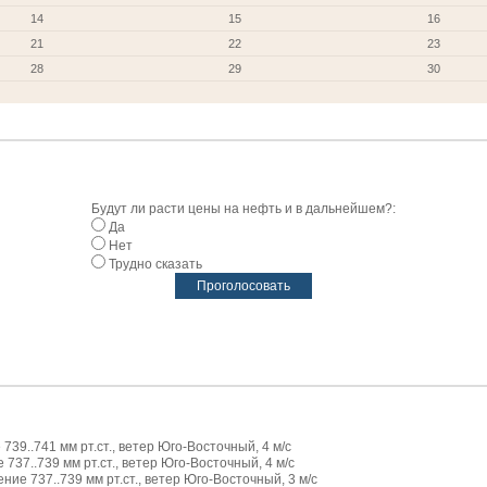
14
15
16
21
22
23
28
29
30
Будут ли расти цены на нефть и в дальнейшем?:
Да
Нет
Трудно сказать
739..741 мм рт.ст., ветер Юго-Восточный, 4 м/с
737..739 мм рт.ст., ветер Юго-Восточный, 4 м/с
ие 737..739 мм рт.ст., ветер Юго-Восточный, 3 м/с