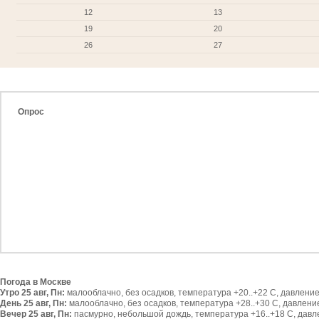
12
13
19
20
26
27
Опрос
Погода в Москве
Утро 25 авг, Пн:
малооблачно, без осадков, температура +20..+22 С, давление 
День 25 авг, Пн:
малооблачно, без осадков, температура +28..+30 С, давление 
Вечер 25 авг, Пн:
пасмурно, небольшой дождь, температура +16..+18 С, давлен