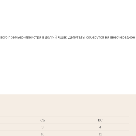
ового премьер-министра в долгий ящик. Депутаты соберутся на внеочередное
СБ
ВС
3
4
10
11