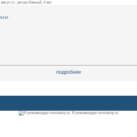
мм рт.ст., ветер Южный, 4 м/с
льтат
подробнее
Я рекомендую novoskop.ru