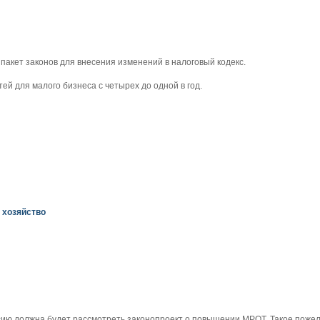
пакет законов для внесения изменений в налоговый кодекс.
ей для малого бизнеса с четырех до одной в год.
 хозяйство
сию должна будет рассмотреть законопроект о повышении МРОТ. Такое поже