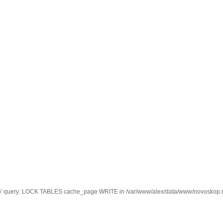
kop' query: LOCK TABLES cache_page WRITE in /var/www/alex/data/www/novoskop.ru